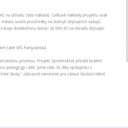
č na úhradu části nákladů. Celkové náklady projektu však
 město uvolní prostředky na dokrytí zbývajících výdajů.
z kraje dodatečnou dotaci 20 000 Kč na úhradu zbývající
ájem také MŠ Partyzánská.
hodobou prioritou. Projekt Sportimáček přináší kvalitní
 pedagogy i děti. Jsme rádi, že díky spolupráci s
ké školy,“ zdůraznil náměstek pro oblast školství Miloš