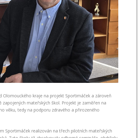
 od Olomouckého kraje na projekt Sportimáček a zároveň
vě zapojených mateřských škol. Projekt je zaměřen na
ího věku, tedy na podporu zdravého a přirozeného
ram Sportimáček realizován na třech pilotních mateřských
á. Tyto školy již absolvovaly odborné semináře, obdržely