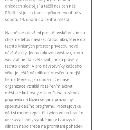
ohledech složitější a těžší než ten náš.
Přijďte si jejich tradice připomenout už v
sobotu 14. února do centra města.
Na loňské otevření prostějovského zámku
chceme letos navázat řadou akcí, které do
těchto krásných prostor přivedou nové
návštěvníky. Jednu takovou výstavu, která
vás vtáhne do světa knih, hostí právě v
těchto dnech. A pro návštěvníky každého
věku je ještě několik dní otevřena zdejší
herna Merkur. Jen dodám, že naše
organizace vzniklá rozšířením aktivit
městské knihovny o klub Duha a zámek
připravila na blížící se jarní prázdniny
spoustu dalšího programu. Prostějovské
děti si mohou zpestřit týden volna hraním
deskových her, vyráběním v tvořivých
dílnách nebo třeba na promítání pohádek.