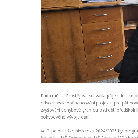
Rada města Prostějova schválila přijetí dotace
odsouhlasila dofinancování projektu pro pět no
zvyšování pohybové gramotnosti dětí předškoln
pohybového vývoje dětí.
Ve 2. pololetí školního roku 2024/2025 byl prog
školách – MŠ Smetanova, MŠ Šárka a MŠ Moravsk