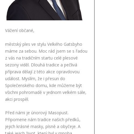
Vážení občané,
městský ples ve stylu Velkého Gatsbyho
máme za sebou. Moc rád jsem se s řadou
z vás na tradičním startu celé plesové
sezony viděl. Dlouhá tradice a pečlivá
příprava dělají z této akce opravdovou
událost. Myslím, že i přesun do
Společenského domu, kde můžeme být
všichni pohromadě v jednom velkém sále,
akci prospěl.
Před námi je únorový Masopust.
Připomene nám tradice našich předků,
jejich krásné masky, písně a obyčeje. A
také jejich život, který byl v mnoha