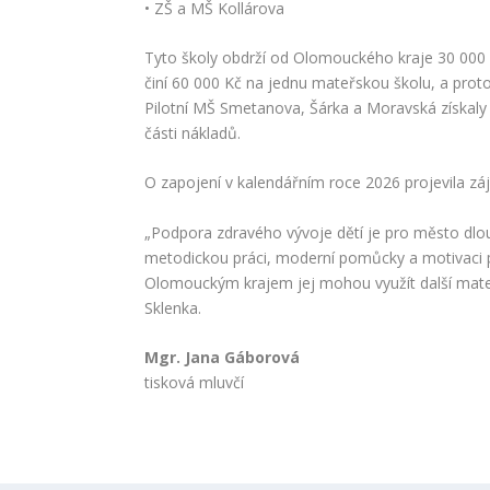
• ZŠ a MŠ Kollárova
Tyto školy obdrží od Olomouckého kraje 30 000 K
činí 60 000 Kč na jednu mateřskou školu, a proto
Pilotní MŠ Smetanova, Šárka a Moravská získaly 
části nákladů.
O zapojení v kalendářním roce 2026 projevila z
„Podpora zdravého vývoje dětí je pro město dlou
metodickou práci, moderní pomůcky a motivaci pro
Olomouckým krajem jej mohou využít další mateřs
Sklenka.
Mgr. Jana Gáborová
tisková mluvčí