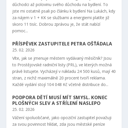
důchodci až polovinu svého důchodu na bydlení. To
jste mi ostatně psali po článku k bydlení Na Lukách, kdy
za nájem v 1 + KK se službami a energiemi platíte již
skoro 11 tisíc. Dobrou zprávou je, že stát nabízí
pomoc...
PŘÍSPĚVEK ZASTUPITELE PETRA OŠŤÁDALA
25. 02. 2026
Víte, jak se jmenuje městem vydávaný měsíčník? Jsou
to Prostějovské radniční listy (PRL), ve kterých možná
právě listujete. Vycházejí v nákladu 24 500 kusů, mají 40
stran, z nichž maximálně 20 procent tvoří reklama.
Každé vydání stojí 104 048 Kč včetně distribuce do...
PODPORA DĚTÍ MUSÍ MÍT SMYSL. KONEC
PLOŠNÝCH SLEV A STŘÍLENÍ NASLEPO
25. 02. 2026
Vážení spoluobčané, jako opoziční zastupitel považuji
za svou povinnost hlídat, zda jsou městské peníze