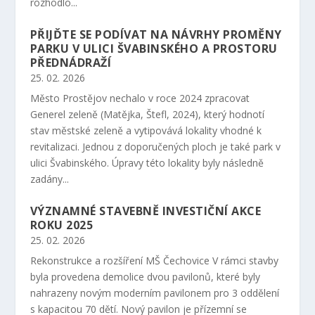
rozhodlo...
PŘIJĎTE SE PODÍVAT NA NÁVRHY PROMĚNY
PARKU V ULICI ŠVABINSKÉHO A PROSTORU
PŘEDNÁDRAŽÍ
25. 02. 2026
Město Prostějov nechalo v roce 2024 zpracovat
Generel zeleně (Matějka, Štefl, 2024), který hodnotí
stav městské zeleně a vytipovává lokality vhodné k
revitalizaci. Jednou z doporučených ploch je také park v
ulici Švabinského. Úpravy této lokality byly následně
zadány...
VÝZNAMNÉ STAVEBNĚ INVESTIČNÍ AKCE
ROKU 2025
25. 02. 2026
Rekonstrukce a rozšíření MŠ Čechovice V rámci stavby
byla provedena demolice dvou pavilonů, které byly
nahrazeny novým moderním pavilonem pro 3 oddělení
s kapacitou 70 dětí. Nový pavilon je přízemní se