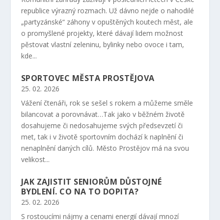
republice výrazný rozmach. Už dávno nejde o nahodilé
„partyzánské“ záhony v opuštěných koutech měst, ale
o promyšlené projekty, které dávají lidem možnost
pěstovat vlastní zeleninu, bylinky nebo ovoce i tam,
kde...
SPORTOVEC MĚSTA PROSTĚJOVA
25. 02. 2026
Vážení čtenáři, rok se sešel s rokem a můžeme směle
bilancovat a porovnávat…Tak jako v běžném životě
dosahujeme či nedosahujeme svých předsevzetí či
met, tak i v životě sportovním dochází k naplnění či
nenaplnění daných cílů. Město Prostějov má na svou
velikost...
JAK ZAJISTIT SENIORŮM DŮSTOJNÉ
BYDLENÍ. CO NA TO DOPITA?
25. 02. 2026
S rostoucími nájmy a cenami energií dávají mnozí