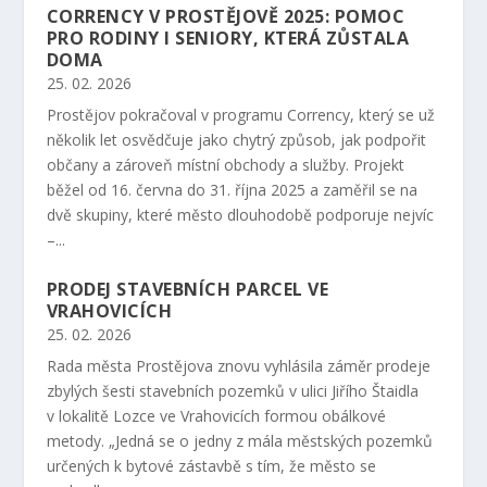
CORRENCY V PROSTĚJOVĚ 2025: POMOC
PRO RODINY I SENIORY, KTERÁ ZŮSTALA
DOMA
25. 02. 2026
Prostějov pokračoval v programu Corrency, který se už
několik let osvědčuje jako chytrý způsob, jak podpořit
občany a zároveň místní obchody a služby. Projekt
běžel od 16. června do 31. října 2025 a zaměřil se na
dvě skupiny, které město dlouhodobě podporuje nejvíc
–...
PRODEJ STAVEBNÍCH PARCEL VE
VRAHOVICÍCH
25. 02. 2026
Rada města Prostějova znovu vyhlásila záměr prodeje
zbylých šesti stavebních pozemků v ulici Jiřího Štaidla
v lokalitě Lozce ve Vrahovicích formou obálkové
metody. „Jedná se o jedny z mála městských pozemků
určených k bytové zástavbě s tím, že město se