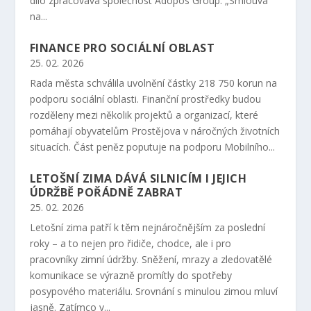
dílo zpracovává společnost Adopos Group. „Smlouva
na...
FINANCE PRO SOCIÁLNÍ OBLAST
25. 02. 2026
Rada města schválila uvolnění částky 218 750 korun na
podporu sociální oblasti. Finanční prostředky budou
rozděleny mezi několik projektů a organizací, které
pomáhají obyvatelům Prostějova v náročných životních
situacích. Část peněz poputuje na podporu Mobilního...
LETOŠNÍ ZIMA DÁVÁ SILNICÍM I JEJICH
ÚDRŽBĚ POŘÁDNĚ ZABRAT
25. 02. 2026
Letošní zima patří k těm nejnáročnějším za poslední
roky – a to nejen pro řidiče, chodce, ale i pro
pracovníky zimní údržby. Sněžení, mrazy a zledovatělé
komunikace se výrazně promítly do spotřeby
posypového materiálu. Srovnání s minulou zimou mluví
jasně. Zatímco v...