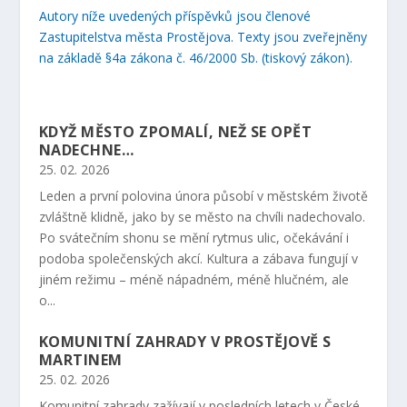
Autory níže uvedených příspěvků jsou členové
Zastupitelstva města Prostějova. Texty jsou zveřejněny
na základě §4a zákona č. 46/2000 Sb. (tiskový zákon).
KDYŽ MĚSTO ZPOMALÍ, NEŽ SE OPĚT
NADECHNE…
25. 02. 2026
Leden a první polovina února působí v městském životě
zvláštně klidně, jako by se město na chvíli nadechovalo.
Po svátečním shonu se mění rytmus ulic, očekávání i
podoba společenských akcí. Kultura a zábava fungují v
jiném režimu – méně nápadném, méně hlučném, ale
o...
KOMUNITNÍ ZAHRADY V PROSTĚJOVĚ S
MARTINEM
25. 02. 2026
Komunitní zahrady zažívají v posledních letech v České