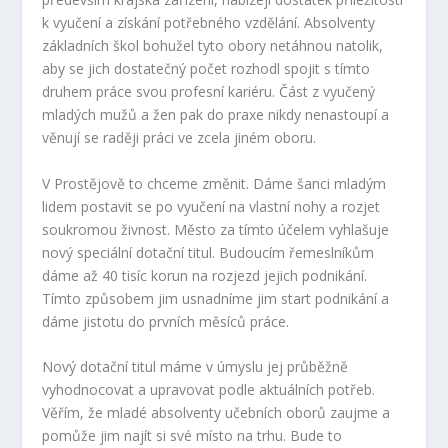
k vyučení a získání potřebného vzdělání. Absolventy
základních škol bohužel tyto obory netáhnou natolik,
aby se jich dostatečný počet rozhodl spojit s tímto
druhem práce svou profesní kariéru. Část z vyučený
mladých mužů a žen pak do praxe nikdy nenastoupí a
věnují se raději práci ve zcela jiném oboru.
V Prostějově to chceme změnit. Dáme šanci mladým
lidem postavit se po vyučení na vlastní nohy a rozjet
soukromou živnost. Město za tímto účelem vyhlašuje
nový speciální dotační titul. Budoucím řemeslníkům
dáme až 40 tisíc korun na rozjezd jejich podnikání.
Tímto způsobem jim usnadníme jim start podnikání a
dáme jistotu do prvních měsíců práce.
Nový dotační titul máme v úmyslu jej průběžně
vyhodnocovat a upravovat podle aktuálních potřeb.
Věřím, že mladé absolventy učebních oborů zaujme a
pomůže jim najít si své místo na trhu. Bude to