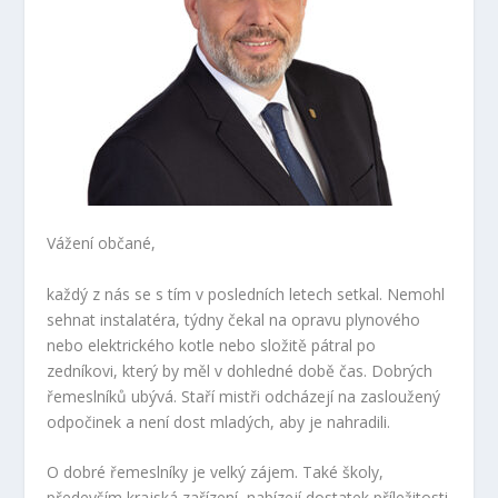
Vážení občané,
každý z nás se s tím v posledních letech setkal. Nemohl
sehnat instalatéra, týdny čekal na opravu plynového
nebo elektrického kotle nebo složitě pátral po
zedníkovi, který by měl v dohledné době čas. Dobrých
řemeslníků ubývá. Staří mistři odcházejí na zasloužený
odpočinek a není dost mladých, aby je nahradili.
O dobré řemeslníky je velký zájem. Také školy,
především krajská zařízení, nabízejí dostatek příležitosti